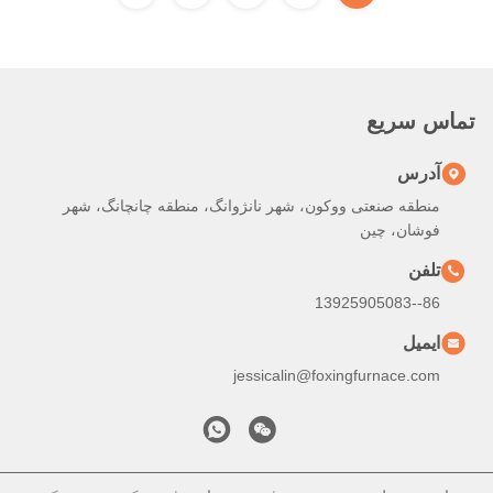
تماس سریع
آدرس
منطقه صنعتی ووکون، شهر نانژوانگ، منطقه چانچانگ، شهر
فوشان، چین
تلفن
86--13925905083
ایمیل
jessicalin@foxingfurnace.com