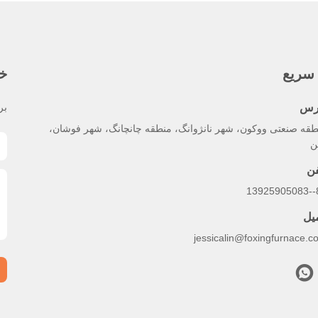
سریع
خب
رس
بر
طقه صنعتی ووکون، شهر نانژوانگ، منطقه چانچانگ، شهر فوشان،
ن
فن
86
میل
jessicalin@foxingfurnace.c