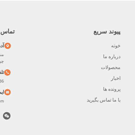
پيوند سريع
تماس 
خونه
آد
من
درباره ما
چی
محصولات
تل
اخبار
--13925905083
پرونده ها
ای
با ما تماس بگیرید
om