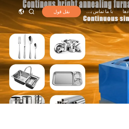
دها
با ما تماس بگیرید
نقل قول