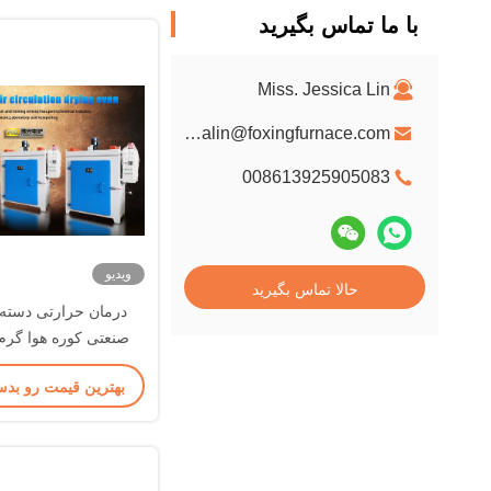
با ما تماس بگیرید
Miss. Jessica Lin
jessicalin@foxingfurnace.com
008613925905083
ویدیو
حالا تماس بگیرید
درمان حرارتی دسته 
خشک کن کو
بهترین قیمت رو بدس