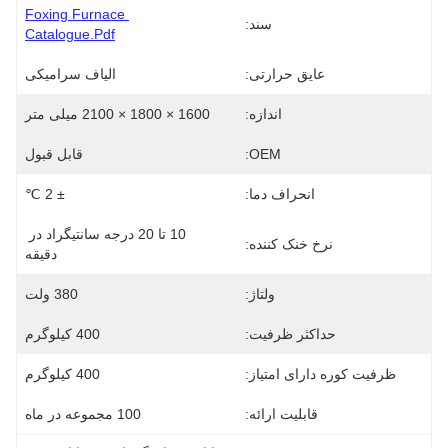
Foxing Furnace 
سند:
Catalogue.pdf
عایق حرارتی:
الیاف سرامیکی
اندازه:
1600 × 1800 × 2100 میلی متر
OEM:
قابل قبول
انحراف دما:
± 2 ℃
10 تا 20 درجه سانتیگراد در 
نرخ خنک کننده:
دقیقه
ولتاژ:
380 ولت
حداکثر ظرفیت:
400 کیلوگرم
ظرفیت کوره دارای امتیاز:
400 کیلوگرم
قابلیت ارائه:
100 مجموعه در ماه