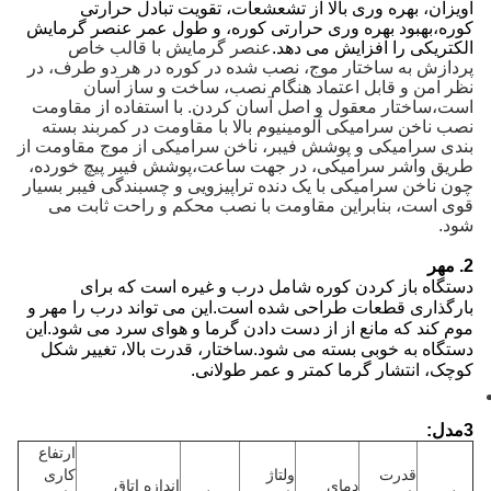
آویزان، بهره وری بالا از تشعشعات، تقویت تبادل حرارتی
کوره،بهبود بهره وری حرارتی کوره، و طول عمر عنصر گرمایش
الکتریکی را افزایش می دهد.
عنصر گرمایش با قالب خاص
پردازش به ساختار موج، نصب شده در کوره در هر دو طرف، در
نظر امن و قابل اعتماد هنگام نصب، ساخت و ساز آسان
است،ساختار معقول و اصل آسان کردن. با استفاده از مقاومت
نصب ناخن سرامیکی آلومینیوم بالا با مقاومت در کمربند بسته
بندی سرامیکی و پوشش فیبر، ناخن سرامیکی از موج مقاومت از
طریق واشر سرامیکی، در جهت ساعت،پوشش فیبر پیچ خورده،
چون ناخن سرامیکی با یک دنده تراپیزویی و چسبندگی فیبر بسیار
قوی است، بنابراین مقاومت با نصب محکم و راحت ثابت می
شود.
2. مهر
دستگاه باز کردن کوره شامل درب و غیره است که برای
بارگذاری قطعات طراحی شده است.این می تواند درب را مهر و
موم کند که مانع از از دست دادن گرما و هوای سرد می شود.این
دستگاه به خوبی بسته می شود.ساختار، قدرت بالا، تغییر شکل
کوچک، انتشار گرما کمتر و عمر طولانی.
3مدل:
ارتفاع
قدرت
ولتاژ
کاری
دمای
اندازه اتاق