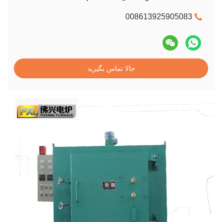
008613925905083
حالا تماس بگیرید