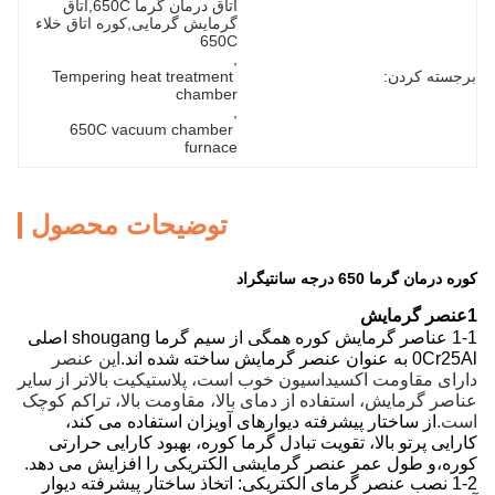
اتاق درمان گرما 650C,اتاق 
گرمایش گرمایی,کوره اتاق خلاء 
650C
, 
برجسته کردن:
Tempering heat treatment 
chamber
, 
650C vacuum chamber 
furnace
توضیحات محصول
کوره درمان گرما 650 درجه سانتیگراد
1عنصر گرمایش
1-1 عناصر گرمایش کوره همگی از سیم گرما shougang اصلی
0Cr25Al به عنوان عنصر گرمایش ساخته شده اند.
این عنصر
دارای مقاومت اکسیداسیون خوب است، پلاستیکیت بالاتر از سایر
عناصر گرمایش، استفاده از دمای بالا، مقاومت بالا، تراکم کوچک
است.
از ساختار پیشرفته دیوارهای آویزان استفاده می کند،
کارایی پرتو بالا، تقویت تبادل گرما کوره، بهبود کارایی حرارتی
کوره،و طول عمر عنصر گرمایشی الکتریکی را افزایش می دهد.
1-2 نصب عنصر گرمای الکتریکی: اتخاذ ساختار پیشرفته دیوار