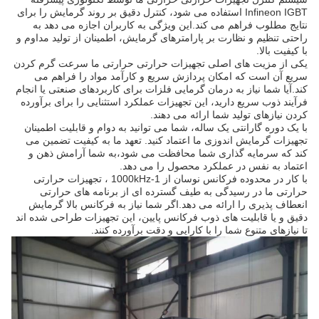
Infineon IGBT استفاده می شود، کنترل دقیق بر روند گرمایش را برای
نتایج مطلوب فراهم می کند.این ویژگی به کاربران اجازه می دهد به
راحتی تنظیم و نظارت بر پارامترهای گرمایش، اطمینان از تولید مداوم و
با کیفیت بالا.
یکی از مزیت های اصلی تجهیزات حرارتی حرارتی ما سرعت گرم کردن
سریع آن است که امکان پردازش سریع و کارآمد مواد را فراهم می
کند.آیا شما نیاز به درمان گرمایی فلزات برای کاربردهای صنعتی یا انجام
فرآیند ذوب سریع دارید، این تجهیزات عملکرد استثنایی را برای برآورده
کردن نیازهای تولید شما ارائه می دهند.
با یک دوره گارانتی یک ساله، شما می توانید به دوام و قابلیت اطمینان
تجهیزات گرمایش اندوزی ما اعتماد کنید. تعهد ما به کیفیت تضمین می
کند که سرمایه گذاری شما محافظت می شود،به شما آرامش ذهن و
اعتماد به نفس در عملکرد محصول را می دهد.
با کار در محدوده فرکانس نوسان از 1-1000kHz ، تجهیزات حرارتی
حرارتی ما در رسیدگی به طیف گسترده ای از برنامه های حرارتی
انعطاف پذیری را ارائه می دهد.اگر شما نیاز به فرکانس بالا گرمایش
دقیق و یا قابلیت های ذوب فرکانس پایین، این تجهیزات طراحی شده اند
تا نیازهای متنوع شما را با کارایی و دقت برآورده کنند.