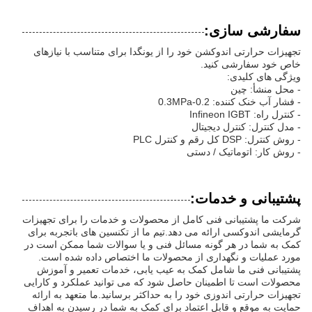
سفارشی سازی:
تجهیزات حرارتی اندوکشن خود را از یونگدا برای متناسب با نیازهای
خاص خود سفارشی کنید.
ویژگی های کلیدی:
- محل منشأ: چین
- فشار آب خنک کننده: 0.2-0.3MPa
- کنترل راه: Infineon IGBT
- مدل کنترل: کنترل دیجیتال
- روش کنترل: DSP کل رقم و کنترل PLC
- روش کار: اتوماتیک / دستی
پشتیبانی و خدمات:
شرکت ما پشتیبانی فنی کامل از محصولات و خدمات را برای تجهیزات
گرمایشی اندوکسی ارائه می دهد.تیم ما از تکنسین های باتجربه برای
کمک به شما در هر گونه مسائل فنی و یا سوالات شما ممکن است در
مورد عملیات و نگهداری از محصولات ما اختصاص داده شده است.
پشتیبانی فنی ما شامل کمک به عیب یابی، خدمات تعمیر و آموزش
محصولات است تا اطمینان حاصل شود که می توانید عملکرد و کارایی
تجهیزات حرارتی اندوزی خود را به حداکثر برسانید.ما متعهد به ارائه
حمایت به موقع و قابل اعتماد برای کمک به شما در رسیدن به اهداف