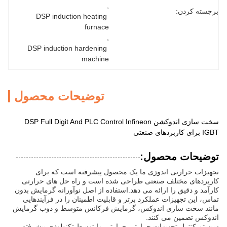
, 
برجسته کردن:
DSP induction heating 
furnace
, 
DSP induction hardening 
machine
توضیحات محصول
سخت سازی اندوکشن DSP Full Digit And PLC Control Infineon
IGBT برای کاربردهای صنعتی
توضیحات محصول:
تجهیزات حرارتی اندوزی ما یک محصول پیشرفته است که برای
کاربردهای مختلف صنعتی طراحی شده است و راه حل های حرارتی
کارآمد و دقیق را ارائه می دهد.استفاده از اصل نوآورانه گرمایش بدون
تماس، این تجهیزات عملکرد برتر و قابلیت اطمینان را در فرآیندهایی
مانند سخت سازی اندوکس، گرمایش فرکانس متوسط و ذوب گرمایش
اندوکس تضمین می کنند.
سیستم کنترل تجهیزات حرارتی حرارتی ما توسط تکنولوژی پیشرفته