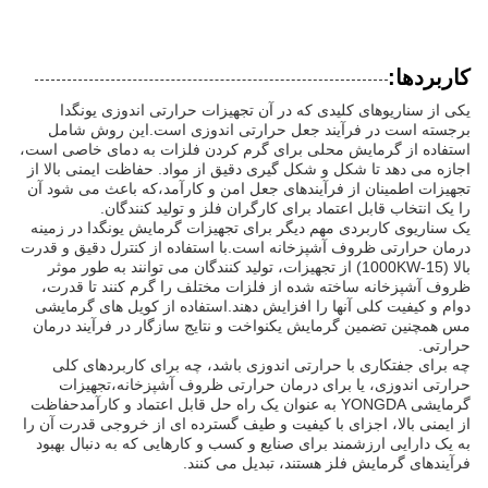
کاربردها:
یکی از سناریوهای کلیدی که در آن تجهیزات حرارتی اندوزی یونگدا
برجسته است در فرآیند جعل حرارتی اندوزی است.این روش شامل
استفاده از گرمایش محلی برای گرم کردن فلزات به دمای خاصی است،
اجازه می دهد تا شکل و شکل گیری دقیق از مواد. حفاظت ایمنی بالا از
تجهیزات اطمینان از فرآیندهای جعل امن و کارآمد،که باعث می شود آن
را یک انتخاب قابل اعتماد برای کارگران فلز و تولید کنندگان.
یک سناریوی کاربردی مهم دیگر برای تجهیزات گرمایش یونگدا در زمینه
درمان حرارتی ظروف آشپزخانه است.با استفاده از کنترل دقیق و قدرت
بالا (15-1000KW) از تجهیزات، تولید کنندگان می توانند به طور موثر
ظروف آشپزخانه ساخته شده از فلزات مختلف را گرم کنند تا قدرت،
دوام و کیفیت کلی آنها را افزایش دهند.استفاده از کویل های گرمایشی
مس همچنین تضمین گرمایش یکنواخت و نتایج سازگار در فرآیند درمان
حرارتی.
چه برای جفتکاری با حرارتی اندوزی باشد، چه برای کاربردهای کلی
حرارتی اندوزی، یا برای درمان حرارتی ظروف آشپزخانه،تجهیزات
گرمایشی YONGDA به عنوان یک راه حل قابل اعتماد و کارآمدحفاظت
از ایمنی بالا، اجزای با کیفیت و طیف گسترده ای از خروجی قدرت آن را
به یک دارایی ارزشمند برای صنایع و کسب و کارهایی که به دنبال بهبود
فرآیندهای گرمایش فلز هستند، تبدیل می کنند.